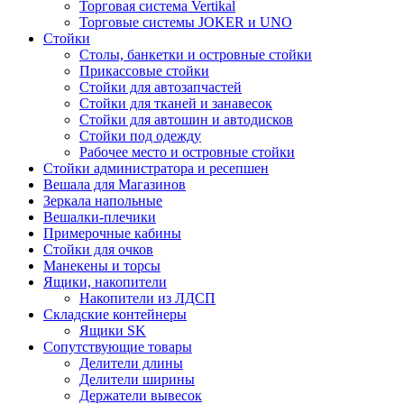
Торговая система Vertikal
Торговые системы JOKER и UNO
Стойки
Столы, банкетки и островные стойки
Прикассовые стойки
Стойки для автозапчастей
Стойки для тканей и занавесок
Стойки для автошин и автодисков
Стойки под одежду
Рабочее место и островные стойки
Стойки администратора и ресепшен
Вешала для Магазинов
Зеркала напольные
Вешалки-плечики
Примерочные кабины
Стойки для очков
Манекены и торсы
Ящики, накопители
Накопители из ЛДСП
Складские контейнеры
Ящики SK
Сопутствующие товары
Делители длины
Делители ширины
Держатели вывесок