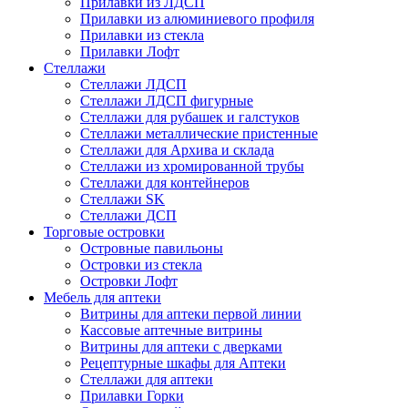
Прилавки из ЛДСП
Прилавки из алюминиевого профиля
Прилавки из стекла
Прилавки Лофт
Стеллажи
Стеллажи ЛДСП
Стеллажи ЛДСП фигурные
Стеллажи для рубашек и галстуков
Стеллажи металлические пристенные
Стеллажи для Архива и склада
Стеллажи из хромированной трубы
Стеллажи для контейнеров
Стеллажи SK
Стеллажи ДСП
Торговые островки
Островные павильоны
Островки из стекла
Островки Лофт
Мебель для аптеки
Витрины для аптеки первой линии
Кассовые аптечные витрины
Витрины для аптеки с дверками
Рецептурные шкафы для Аптеки
Стеллажи для аптеки
Прилавки Горки