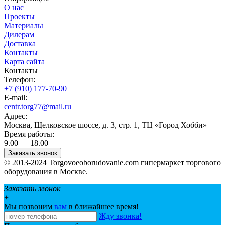
О нас
Проекты
Материалы
Дилерам
Доставка
Контакты
Карта сайта
Контакты
Телефон:
+7 (910) 177-70-90
E-mail:
centr.torg77@mail.ru
Адрес:
Москва, Щелковское шоссе, д. 3, стр. 1, ТЦ «Город Хобби»
Время работы:
9.00 — 18.00
Заказать звонок
© 2013-2024 Torgovoeoborudovanie.com гипермаркет торгового
оборудования в Москве.
Заказать звонок
+
Мы позвоним
вам
в ближайшее время!
Жду звонка!