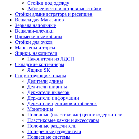
Стойки под одежду
Рабочее место и островные стойки
Стойки администратора и ресепшен
Вешала для Магазинов
Зеркала напольные
Вешалки-плечики
Примерочные кабины
Стойки для очков
Манекены и торсы
Ящики, накопители
Накопители из ЛДСП
Складские контейнеры
Ящики SK
Сопутствующие товары
Делители длины
Делители ширины
Держатели вывесок
Держатели информации
Держатели ценников и табличек
Монетницы
Полочные (пластиковые) ценникодержатели
Пластиковые рамки и аксессуары
Полочные разделители
Поперечные разделители
Подвесные системы