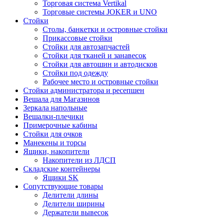
Торговая система Vertikal
Торговые системы JOKER и UNO
Стойки
Столы, банкетки и островные стойки
Прикассовые стойки
Стойки для автозапчастей
Стойки для тканей и занавесок
Стойки для автошин и автодисков
Стойки под одежду
Рабочее место и островные стойки
Стойки администратора и ресепшен
Вешала для Магазинов
Зеркала напольные
Вешалки-плечики
Примерочные кабины
Стойки для очков
Манекены и торсы
Ящики, накопители
Накопители из ЛДСП
Складские контейнеры
Ящики SK
Сопутствующие товары
Делители длины
Делители ширины
Держатели вывесок