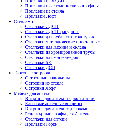
Прилавки из ЛДСП
Прилавки из алюминиевого профиля
Прилавки из стекла
Прилавки Лофт
Стеллажи
Стеллажи ЛДСП
Стеллажи ЛДСП фигурные
Стеллажи для рубашек и галстуков
Стеллажи металлические пристенные
Стеллажи для Архива и склада
Стеллажи из хромированной трубы
Стеллажи для контейнеров
Стеллажи SK
Стеллажи ДСП
Торговые островки
Островные павильоны
Островки из стекла
Островки Лофт
Мебель для аптеки
Витрины для аптеки первой линии
Кассовые аптечные витрины
Витрины для аптеки с дверками
Рецептурные шкафы для Аптеки
Стеллажи для аптеки
Прилавки Горки