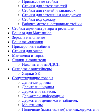
Прикассовые стойки
Стойки для автозапчастей
Стойки для тканей и занавесок
Стойки для автошин и автодисков
Стойки под одежду
Рабочее место и островные стойки
Стойки администратора и ресепшен
Вешала для Магазинов
Зеркала напольные
Вешалки-плечики
Примерочные кабины
Стойки для очков
Манекены и торсы
Ящики, накопители
Накопители из ЛДСП
Складские контейнеры
Ящики SK
Сопутствующие товары
Делители длины
Делители ширины
Держатели вывесок
Держатели информации
Держатели ценников и табличек
Монетницы
Полочные (пластиковые) ценникодержатели