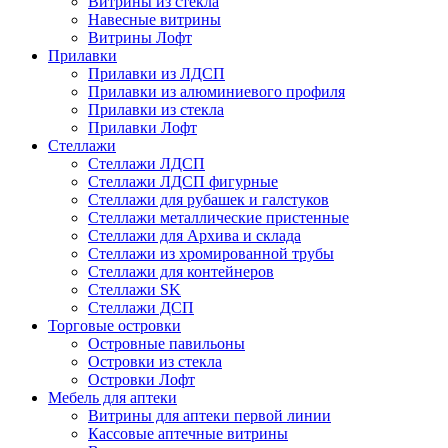
Витрины из стекла
Навесные витрины
Витрины Лофт
Прилавки
Прилавки из ЛДСП
Прилавки из алюминиевого профиля
Прилавки из стекла
Прилавки Лофт
Стеллажи
Стеллажи ЛДСП
Стеллажи ЛДСП фигурные
Стеллажи для рубашек и галстуков
Стеллажи металлические пристенные
Стеллажи для Архива и склада
Стеллажи из хромированной трубы
Стеллажи для контейнеров
Стеллажи SK
Стеллажи ДСП
Торговые островки
Островные павильоны
Островки из стекла
Островки Лофт
Мебель для аптеки
Витрины для аптеки первой линии
Кассовые аптечные витрины