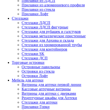
Прилавки из ЛДСП
Прилавки из алюминиевого профиля
Прилавки из стекла
Прилавки Лофт
Стеллажи
Стеллажи ЛДСП
Стеллажи ЛДСП фигурные
Стеллажи для рубашек и галстуков
Стеллажи металлические пристенные
Стеллажи для Архива и склада
Стеллажи из хромированной трубы
Стеллажи для контейнеров
Стеллажи SK
Стеллажи ДСП
Торговые островки
Островные павильоны
Островки из стекла
Островки Лофт
Мебель для аптеки
Витрины для аптеки первой линии
Кассовые аптечные витрины
Витрины для аптеки с дверками
Рецептурные шкафы для Аптеки
Стеллажи для аптеки
Прилавки Горки