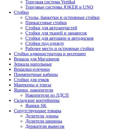
Торговая система Vertikal
Торговые системы JOKER и UNO
Стойки
Столы, банкетки и островные стойки
Прикассовые стойки
Стойки для автозапчастей
Стойки для тканей и занавесок
Стойки для автошин и автодисков
Стойки под одежду
Рабочее место и островные стойки
Стойки администратора и ресепшен
Вешала для Магазинов
Зеркала напольные
Вешалки-плечики
Примерочные кабины
Стойки для очков
Манекены и торсы
Ящики, накопители
Накопители из ЛДСП
Складские контейнеры
Ящики SK
Сопутствующие товары
Делители длины
Делители ширины
Держатели вывесок