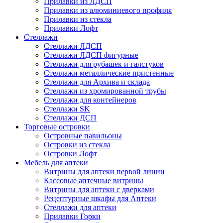
Прилавки из ЛДСП
Прилавки из алюминиевого профиля
Прилавки из стекла
Прилавки Лофт
Стеллажи
Стеллажи ЛДСП
Стеллажи ЛДСП фигурные
Стеллажи для рубашек и галстуков
Стеллажи металлические пристенные
Стеллажи для Архива и склада
Стеллажи из хромированной трубы
Стеллажи для контейнеров
Стеллажи SK
Стеллажи ДСП
Торговые островки
Островные павильоны
Островки из стекла
Островки Лофт
Мебель для аптеки
Витрины для аптеки первой линии
Кассовые аптечные витрины
Витрины для аптеки с дверками
Рецептурные шкафы для Аптеки
Стеллажи для аптеки
Прилавки Горки