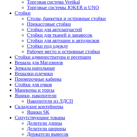
Торговая система Vertikal
Торговые системы JOKER и UNO
Стойки
Столы, банкетки и островные стойки
Прикассовые стойки
Стойки для автозапчастей
Стойки для тканей и занавесок
Стойки для автошин и автодисков
Стойки под одежду
Рабочее место и островные стойки
Стойки администратора и ресепшен
Вешала для Магазинов
Зеркала напольные
Вешалки-плечики
Примерочные кабины
Стойки для очков
Манекены и торсы
Ящики, накопители
Накопители из ЛДСП
Складские контейнеры
Ящики SK
Сопутствующие товары
Делители длины
Делители ширины
Держатели вывесок