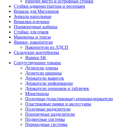
Рабочее место и островные стойки
Стойки администратора и ресепшен
Вешала для Магазинов
Зеркала напольные
Вешалки-плечики
Примерочные кабины
Стойки для очков
Манекены и торсы
Ящики, накопители
Накопители из ЛДСП
Складские контейнеры
Ящики SK
Сопутствующие товары
Делители длины
Делители ширины
Держатели вывесок
Держатели информации
Держатели ценников и табличек
Монетницы
Полочные (пластиковые) ценникодержатели
Пластиковые рамки и аксессуары
Полочные разделители
Поперечные разделители
Подвесные системы
Перекидные системы