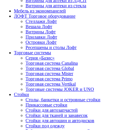
Витрины для аптеки из ЛДСП
Витрины для аптеки из стекла
Мебель из экономпанелей
ЛОФТ Торговое оборудование
Стеллажи Лофт
Вешала Лофт
Витрины Лофт
Прилавки Лофт
Островки Лофт
Ресепшены и столы Лофт
Торговые системы
Серия «Базис»
Торговая система Canalina
Торговая система Global
Торговая система Mister
Торговая система Primo
Торговая система Vertikal
Торговые системы JOKER и UNO
Стойки
Столы, банкетки и островные стойки
Прикассовые стойки
Стойки для автозапчастей
Стойки для тканей и занавесок
Стойки для автошин и автодисков
Стойки под одежду