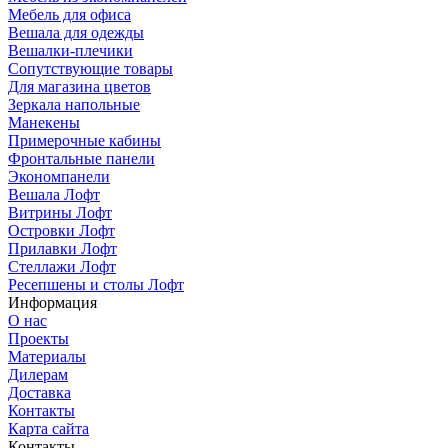
Мебель для офиса
Вешала для одежды
Вешалки-плечики
Сопутствующие товары
Для магазина цветов
Зеркала напольные
Манекены
Примерочные кабины
Фронтальные панели
Экономпанели
Вешала Лофт
Витрины Лофт
Островки Лофт
Прилавки Лофт
Стеллажи Лофт
Ресепшены и столы Лофт
Информация
О нас
Проекты
Материалы
Дилерам
Доставка
Контакты
Карта сайта
Контакты