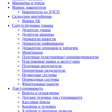
Манекены и торсы
Ящики, накопители
Накопители из ЛДСП
Складские контейнеры
Ящики SK
Сопутствующие товары
Делители длины
Делители ширины
Держатели вывесок
Держатели информации
Держатели ценников и табличек
Монетницы
Полочные (пластиковые) ценникодержатели
Пластиковые рамки и аксессуары
Полочные разделители
Поперечные разделители
Подвесные системы
Перекидные системы
Фронтальные панели
Для супермаркета
Ворота и ограждения
Детские тележки для супермаркета
Кассовые боксы
Корзины и тележки
Хлебные и овощные развалы