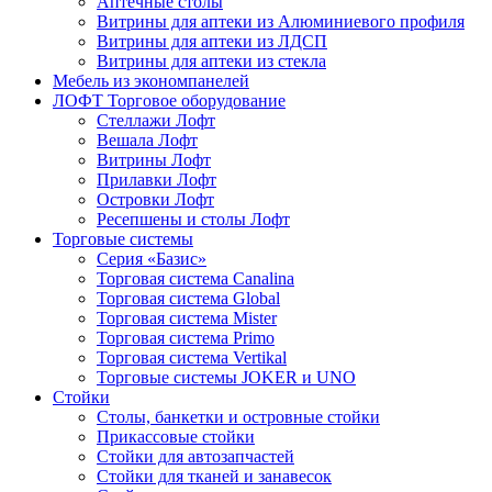
Аптечные столы
Витрины для аптеки из Алюминиевого профиля
Витрины для аптеки из ЛДСП
Витрины для аптеки из стекла
Мебель из экономпанелей
ЛОФТ Торговое оборудование
Стеллажи Лофт
Вешала Лофт
Витрины Лофт
Прилавки Лофт
Островки Лофт
Ресепшены и столы Лофт
Торговые системы
Серия «Базис»
Торговая система Canalina
Торговая система Global
Торговая система Mister
Торговая система Primo
Торговая система Vertikal
Торговые системы JOKER и UNO
Стойки
Столы, банкетки и островные стойки
Прикассовые стойки
Стойки для автозапчастей
Стойки для тканей и занавесок