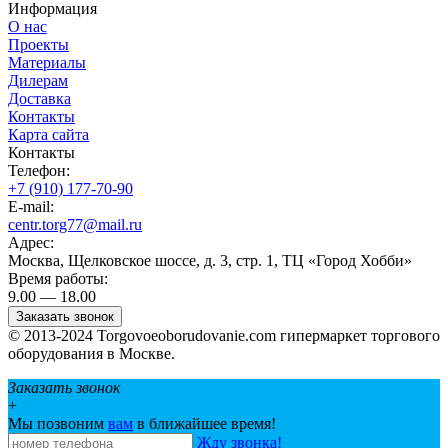
Информация
О нас
Проекты
Материалы
Дилерам
Доставка
Контакты
Карта сайта
Контакты
Телефон:
+7 (910) 177-70-90
E-mail:
centr.torg77@mail.ru
Адрес:
Москва, Щелковское шоссе, д. 3, стр. 1, ТЦ «Город Хобби»
Время работы:
9.00 — 18.00
Заказать звонок
© 2013-2024 Torgovoeoborudovanie.com гипермаркет торгового
оборудования в Москве.
Заказать звонок
+
Мы позвоним
вам
в ближайшее время!
Жду звонка!