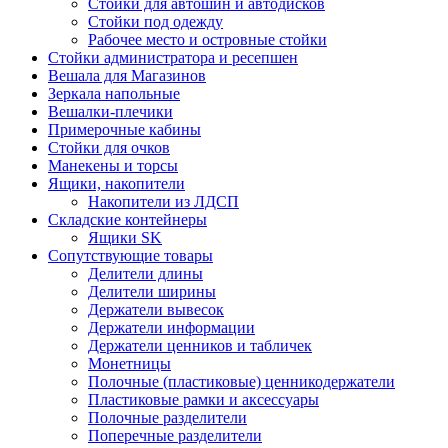
Стойки для автошин и автодисков
Стойки под одежду
Рабочее место и островные стойки
Стойки администратора и ресепшен
Вешала для Магазинов
Зеркала напольные
Вешалки-плечики
Примерочные кабины
Стойки для очков
Манекены и торсы
Ящики, накопители
Накопители из ЛДСП
Складские контейнеры
Ящики SK
Сопутствующие товары
Делители длины
Делители ширины
Держатели вывесок
Держатели информации
Держатели ценников и табличек
Монетницы
Полочные (пластиковые) ценникодержатели
Пластиковые рамки и аксессуары
Полочные разделители
Поперечные разделители