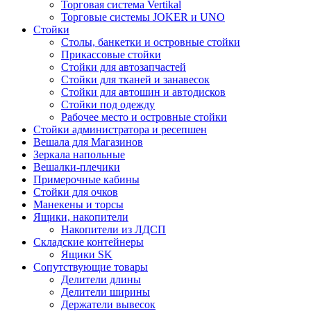
Торговая система Vertikal
Торговые системы JOKER и UNO
Стойки
Столы, банкетки и островные стойки
Прикассовые стойки
Стойки для автозапчастей
Стойки для тканей и занавесок
Стойки для автошин и автодисков
Стойки под одежду
Рабочее место и островные стойки
Стойки администратора и ресепшен
Вешала для Магазинов
Зеркала напольные
Вешалки-плечики
Примерочные кабины
Стойки для очков
Манекены и торсы
Ящики, накопители
Накопители из ЛДСП
Складские контейнеры
Ящики SK
Сопутствующие товары
Делители длины
Делители ширины
Держатели вывесок