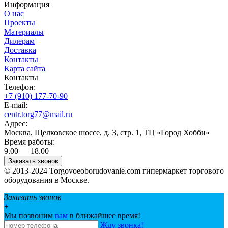
Информация
О нас
Проекты
Материалы
Дилерам
Доставка
Контакты
Карта сайта
Контакты
Телефон:
+7 (910) 177-70-90
E-mail:
centr.torg77@mail.ru
Адрес:
Москва, Щелковское шоссе, д. 3, стр. 1, ТЦ «Город Хобби»
Время работы:
9.00 — 18.00
Заказать звонок
© 2013-2024 Torgovoeoborudovanie.com гипермаркет торгового
оборудования в Москве.
Заказать звонок
+
Мы позвоним
вам
в ближайшее время!
Жду звонка!