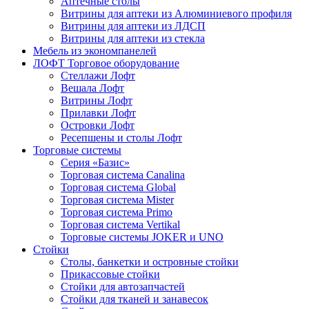
Аптечные столы
Витрины для аптеки из Алюминиевого профиля
Витрины для аптеки из ЛДСП
Витрины для аптеки из стекла
Мебель из экономпанелей
ЛОФТ Торговое оборудование
Стеллажи Лофт
Вешала Лофт
Витрины Лофт
Прилавки Лофт
Островки Лофт
Ресепшены и столы Лофт
Торговые системы
Серия «Базис»
Торговая система Canalina
Торговая система Global
Торговая система Mister
Торговая система Primo
Торговая система Vertikal
Торговые системы JOKER и UNO
Стойки
Столы, банкетки и островные стойки
Прикассовые стойки
Стойки для автозапчастей
Стойки для тканей и занавесок