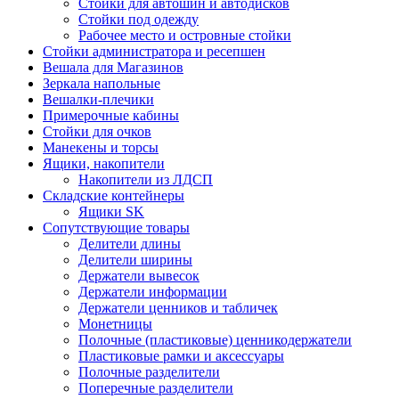
Стойки для автошин и автодисков
Стойки под одежду
Рабочее место и островные стойки
Стойки администратора и ресепшен
Вешала для Магазинов
Зеркала напольные
Вешалки-плечики
Примерочные кабины
Стойки для очков
Манекены и торсы
Ящики, накопители
Накопители из ЛДСП
Складские контейнеры
Ящики SK
Сопутствующие товары
Делители длины
Делители ширины
Держатели вывесок
Держатели информации
Держатели ценников и табличек
Монетницы
Полочные (пластиковые) ценникодержатели
Пластиковые рамки и аксессуары
Полочные разделители
Поперечные разделители