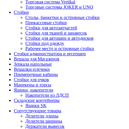
Торговая система Vertikal
Торговые системы JOKER и UNO
Стойки
Столы, банкетки и островные стойки
Прикассовые стойки
Стойки для автозапчастей
Стойки для тканей и занавесок
Стойки для автошин и автодисков
Стойки под одежду
Рабочее место и островные стойки
Стойки администратора и ресепшен
Вешала для Магазинов
Зеркала напольные
Вешалки-плечики
Примерочные кабины
Стойки для очков
Манекены и торсы
Ящики, накопители
Накопители из ЛДСП
Складские контейнеры
Ящики SK
Сопутствующие товары
Делители длины
Делители ширины
Держатели вывесок