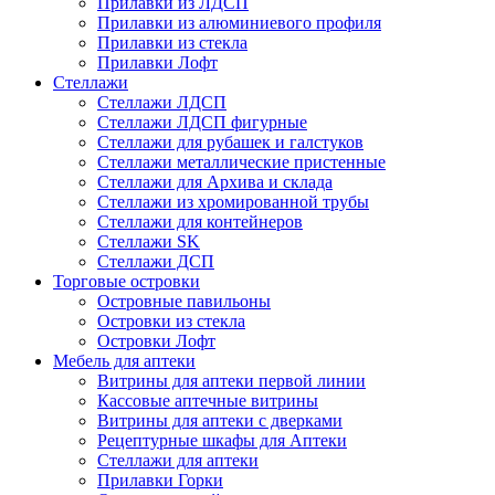
Прилавки из ЛДСП
Прилавки из алюминиевого профиля
Прилавки из стекла
Прилавки Лофт
Стеллажи
Стеллажи ЛДСП
Стеллажи ЛДСП фигурные
Стеллажи для рубашек и галстуков
Стеллажи металлические пристенные
Стеллажи для Архива и склада
Стеллажи из хромированной трубы
Стеллажи для контейнеров
Стеллажи SK
Стеллажи ДСП
Торговые островки
Островные павильоны
Островки из стекла
Островки Лофт
Мебель для аптеки
Витрины для аптеки первой линии
Кассовые аптечные витрины
Витрины для аптеки с дверками
Рецептурные шкафы для Аптеки
Стеллажи для аптеки
Прилавки Горки