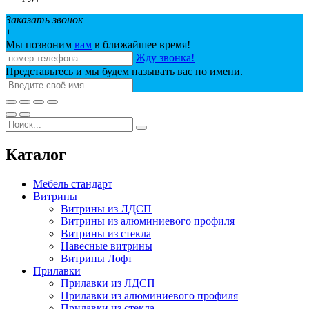
Заказать звонок
+
Мы позвоним
вам
в ближайшее время!
Жду звонка!
Представьтесь и мы будем называть вас по имени.
Каталог
Мебель стандарт
Витрины
Витрины из ЛДСП
Витрины из алюминиевого профиля
Витрины из стекла
Навесные витрины
Витрины Лофт
Прилавки
Прилавки из ЛДСП
Прилавки из алюминиевого профиля
Прилавки из стекла