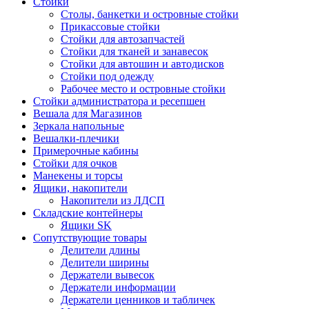
Стойки
Столы, банкетки и островные стойки
Прикассовые стойки
Стойки для автозапчастей
Стойки для тканей и занавесок
Стойки для автошин и автодисков
Стойки под одежду
Рабочее место и островные стойки
Стойки администратора и ресепшен
Вешала для Магазинов
Зеркала напольные
Вешалки-плечики
Примерочные кабины
Стойки для очков
Манекены и торсы
Ящики, накопители
Накопители из ЛДСП
Складские контейнеры
Ящики SK
Сопутствующие товары
Делители длины
Делители ширины
Держатели вывесок
Держатели информации
Держатели ценников и табличек