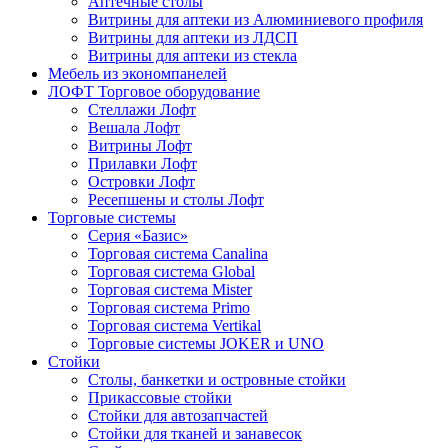
Аптечные столы
Витрины для аптеки из Алюминиевого профиля
Витрины для аптеки из ЛДСП
Витрины для аптеки из стекла
Мебель из экономпанелей
ЛОФТ Торговое оборудование
Стеллажи Лофт
Вешала Лофт
Витрины Лофт
Прилавки Лофт
Островки Лофт
Ресепшены и столы Лофт
Торговые системы
Серия «Базис»
Торговая система Canalina
Торговая система Global
Торговая система Mister
Торговая система Primo
Торговая система Vertikal
Торговые системы JOKER и UNO
Стойки
Столы, банкетки и островные стойки
Прикассовые стойки
Стойки для автозапчастей
Стойки для тканей и занавесок