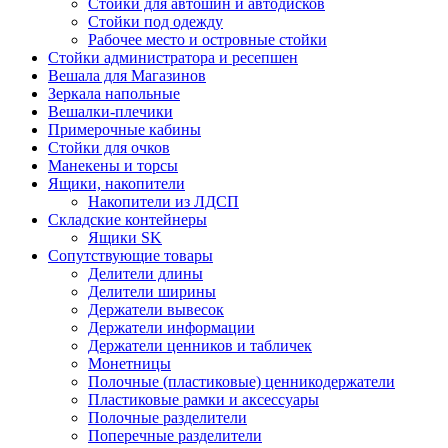
Стойки для автошин и автодисков
Стойки под одежду
Рабочее место и островные стойки
Стойки администратора и ресепшен
Вешала для Магазинов
Зеркала напольные
Вешалки-плечики
Примерочные кабины
Стойки для очков
Манекены и торсы
Ящики, накопители
Накопители из ЛДСП
Складские контейнеры
Ящики SK
Сопутствующие товары
Делители длины
Делители ширины
Держатели вывесок
Держатели информации
Держатели ценников и табличек
Монетницы
Полочные (пластиковые) ценникодержатели
Пластиковые рамки и аксессуары
Полочные разделители
Поперечные разделители