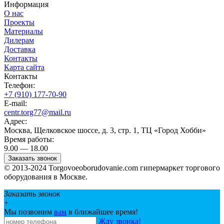
Информация
О нас
Проекты
Материалы
Дилерам
Доставка
Контакты
Карта сайта
Контакты
Телефон:
+7 (910) 177-70-90
E-mail:
centr.torg77@mail.ru
Адрес:
Москва, Щелковское шоссе, д. 3, стр. 1, ТЦ «Город Хобби»
Время работы:
9.00 — 18.00
Заказать звонок
© 2013-2024 Torgovoeoborudovanie.com гипермаркет торгового
оборудования в Москве.
Заказать звонок
+
Мы позвоним
вам
в ближайшее время!
Жду звонка!