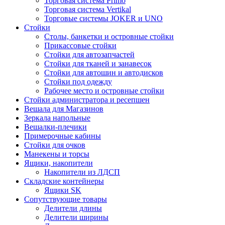
Торговая система Primo
Торговая система Vertikal
Торговые системы JOKER и UNO
Стойки
Столы, банкетки и островные стойки
Прикассовые стойки
Стойки для автозапчастей
Стойки для тканей и занавесок
Стойки для автошин и автодисков
Стойки под одежду
Рабочее место и островные стойки
Стойки администратора и ресепшен
Вешала для Магазинов
Зеркала напольные
Вешалки-плечики
Примерочные кабины
Стойки для очков
Манекены и торсы
Ящики, накопители
Накопители из ЛДСП
Складские контейнеры
Ящики SK
Сопутствующие товары
Делители длины
Делители ширины