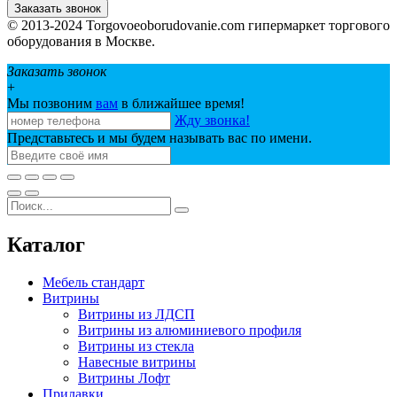
Заказать звонок
© 2013-2024 Torgovoeoborudovanie.com гипермаркет торгового
оборудования в Москве.
Заказать звонок
+
Мы позвоним
вам
в ближайшее время!
Жду звонка!
Представьтесь и мы будем называть вас по имени.
Каталог
Мебель стандарт
Витрины
Витрины из ЛДСП
Витрины из алюминиевого профиля
Витрины из стекла
Навесные витрины
Витрины Лофт
Прилавки