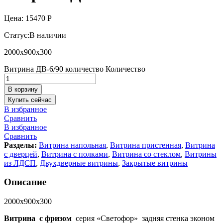
Цена:
15470
Р
Статус:
В наличии
2000х900х300
Витрина ДВ-6/90 количество
Количество
В корзину
Купить сейчас
В избранное
Сравнить
В избранное
Сравнить
Разделы:
Витрина напольная
,
Витрина пристенная
,
Витрина
с дверцей
,
Витрина с полками
,
Витрина со стеклом
,
Витрины
из ЛДСП
,
Двухдверные витрины
,
Закрытые витрины
Описание
2000х900х300
Витрина с фризом
серия «Светофор» задняя стенка эконом