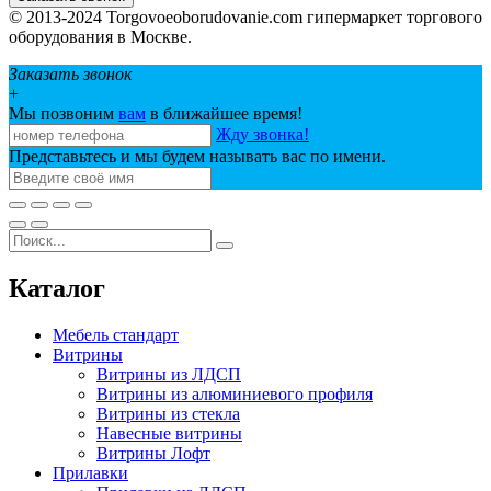
© 2013-2024 Torgovoeoborudovanie.com гипермаркет торгового
оборудования в Москве.
Заказать звонок
+
Мы позвоним
вам
в ближайшее время!
Жду звонка!
Представьтесь и мы будем называть вас по имени.
Каталог
Мебель стандарт
Витрины
Витрины из ЛДСП
Витрины из алюминиевого профиля
Витрины из стекла
Навесные витрины
Витрины Лофт
Прилавки