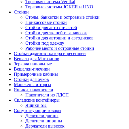
Торговая система Vertikal
Торговые системы JOKER и UNO
Стойки
Столы, банкетки и островные стойки
Прикассовые стойки
Стойки для автозапчастей
Стойки для тканей и занавесок
Стойки для автошин и автодисков
Стойки под одежду
Рабочее место и островные стойки
Стойки администратора и ресепшен
Вешала для Магазинов
Зеркала напольные
Вешалки-плечики
Примерочные кабины
Стойки для очков
Манекены и торсы
Ящики, накопители
Накопители из ЛДСП
Складские контейнеры
Ящики SK
Сопутствующие товары
Делители длины
Делители ширины
Держатели вывесок