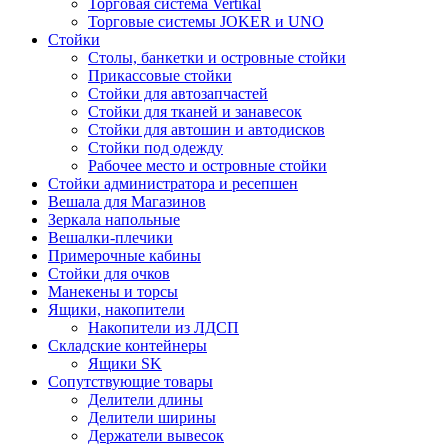
Торговая система Vertikal
Торговые системы JOKER и UNO
Стойки
Столы, банкетки и островные стойки
Прикассовые стойки
Стойки для автозапчастей
Стойки для тканей и занавесок
Стойки для автошин и автодисков
Стойки под одежду
Рабочее место и островные стойки
Стойки администратора и ресепшен
Вешала для Магазинов
Зеркала напольные
Вешалки-плечики
Примерочные кабины
Стойки для очков
Манекены и торсы
Ящики, накопители
Накопители из ЛДСП
Складские контейнеры
Ящики SK
Сопутствующие товары
Делители длины
Делители ширины
Держатели вывесок