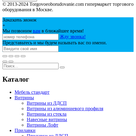
© 2013-2024 Torgovoeoborudovanie.com гипермаркет торгового
оборудования в Москве.
Заказать звонок
+
Мы позвоним
вам
в ближайшее время!
Жду звонка!
Представьтесь и мы будем называть вас по имени.
Каталог
Мебель стандарт
Витрины
Витрины из ЛДСП
Витрины из алюминиевого профиля
Витрины из стекла
Навесные витрины
Витрины Лофт
Прилавки
Прилавки из ЛДСП