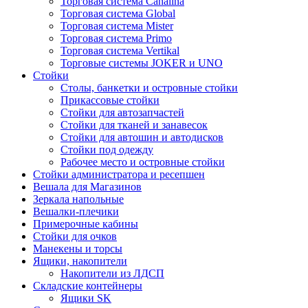
Торговая система Canalina
Торговая система Global
Торговая система Mister
Торговая система Primo
Торговая система Vertikal
Торговые системы JOKER и UNO
Стойки
Столы, банкетки и островные стойки
Прикассовые стойки
Стойки для автозапчастей
Стойки для тканей и занавесок
Стойки для автошин и автодисков
Стойки под одежду
Рабочее место и островные стойки
Стойки администратора и ресепшен
Вешала для Магазинов
Зеркала напольные
Вешалки-плечики
Примерочные кабины
Стойки для очков
Манекены и торсы
Ящики, накопители
Накопители из ЛДСП
Складские контейнеры
Ящики SK