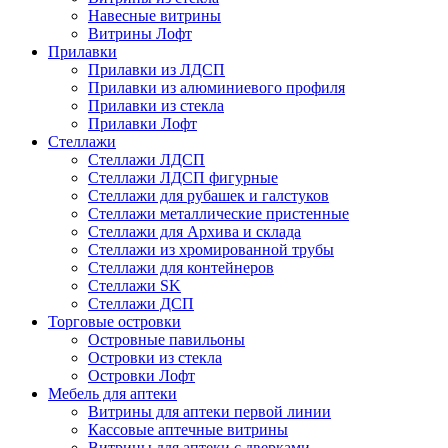
Навесные витрины
Витрины Лофт
Прилавки
Прилавки из ЛДСП
Прилавки из алюминиевого профиля
Прилавки из стекла
Прилавки Лофт
Стеллажи
Стеллажи ЛДСП
Стеллажи ЛДСП фигурные
Стеллажи для рубашек и галстуков
Стеллажи металлические пристенные
Стеллажи для Архива и склада
Стеллажи из хромированной трубы
Стеллажи для контейнеров
Стеллажи SK
Стеллажи ДСП
Торговые островки
Островные павильоны
Островки из стекла
Островки Лофт
Мебель для аптеки
Витрины для аптеки первой линии
Кассовые аптечные витрины
Витрины для аптеки с дверками