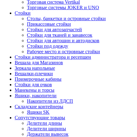
Торговая система Vertikal
Торговые системы JOKER и UNO
Стойки
Столы, банкетки и островные стойки
Прикассовые стойки
Стойки для автозапчастей
Стойки для тканей и занавесок
Стойки для автошин и автодисков
Стойки под одежду
Рабочее место и островные стойки
Стойки администратора и ресепшен
Вешала для Магазинов
Зеркала напольные
Вешалки-плечики
Примерочные кабины
Стойки для очков
Манекены и торсы
Ящики, накопители
Накопители из ЛДСП
Складские контейнеры
Ящики SK
Сопутствующие товары
Делители длины
Делители ширины
Держатели вывесок