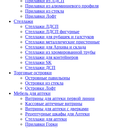
Прилавки из ЛДСП
Прилавки из алюминиевого профиля
Прилавки из стекла
Прилавки Лофт
Стеллажи
Стеллажи ЛДСП
Стеллажи ЛДСП фигурные
Стеллажи для рубашек и галстуков
Стеллажи металлические пристенные
Стеллажи для Архива и склада
Стеллажи из хромированной трубы
Стеллажи для контейнеров
Стеллажи SK
Стеллажи ДСП
Торговые островки
Островные павильоны
Островки из стекла
Островки Лофт
Мебель для аптеки
Витрины для аптеки первой линии
Кассовые аптечные витрины
Витрины для аптеки с дверками
Рецептурные шкафы для Аптеки
Стеллажи для аптеки
Прилавки Горки