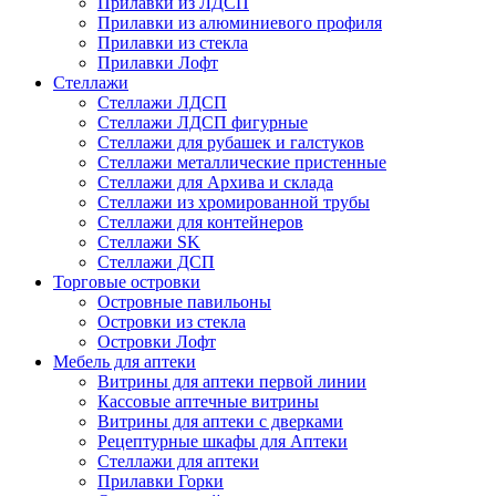
Прилавки из ЛДСП
Прилавки из алюминиевого профиля
Прилавки из стекла
Прилавки Лофт
Стеллажи
Стеллажи ЛДСП
Стеллажи ЛДСП фигурные
Стеллажи для рубашек и галстуков
Стеллажи металлические пристенные
Стеллажи для Архива и склада
Стеллажи из хромированной трубы
Стеллажи для контейнеров
Стеллажи SK
Стеллажи ДСП
Торговые островки
Островные павильоны
Островки из стекла
Островки Лофт
Мебель для аптеки
Витрины для аптеки первой линии
Кассовые аптечные витрины
Витрины для аптеки с дверками
Рецептурные шкафы для Аптеки
Стеллажи для аптеки
Прилавки Горки