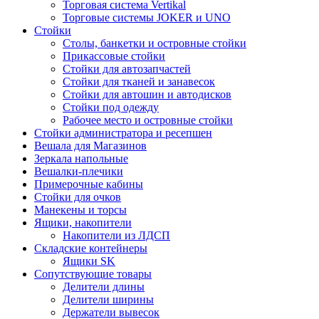
Торговая система Vertikal
Торговые системы JOKER и UNO
Стойки
Столы, банкетки и островные стойки
Прикассовые стойки
Стойки для автозапчастей
Стойки для тканей и занавесок
Стойки для автошин и автодисков
Стойки под одежду
Рабочее место и островные стойки
Стойки администратора и ресепшен
Вешала для Магазинов
Зеркала напольные
Вешалки-плечики
Примерочные кабины
Стойки для очков
Манекены и торсы
Ящики, накопители
Накопители из ЛДСП
Складские контейнеры
Ящики SK
Сопутствующие товары
Делители длины
Делители ширины
Держатели вывесок