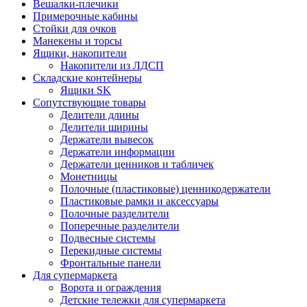
Вешалки-плечики
Примерочные кабины
Стойки для очков
Манекены и торсы
Ящики, накопители
Накопители из ЛДСП
Складские контейнеры
Ящики SK
Сопутствующие товары
Делители длины
Делители ширины
Держатели вывесок
Держатели информации
Держатели ценников и табличек
Монетницы
Полочные (пластиковые) ценникодержатели
Пластиковые рамки и аксессуары
Полочные разделители
Поперечные разделители
Подвесные системы
Перекидные системы
Фронтальные панели
Для супермаркета
Ворота и ограждения
Детские тележки для супермаркета