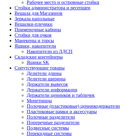
Рабочее место и островные стойки
Стойки администратора и ресепшен
Вешала для Магазинов
Зеркала напольные
Вешалки-плечики
Примерочные кабины
Стойки для очков
Манекены и торсы
Ящики, накопители
Накопители из ЛДСП
Складские контейнеры
Ящики SK
Сопутствующие товары
Делители длины
Делители ширины
Держатели вывесок
Держатели информации
Держатели ценников и табличек
Монетницы
Полочные (пластиковые) ценникодержатели
Пластиковые рамки и аксессуары
Полочные разделители
Поперечные разделители
Подвесные системы
Перекидные системы