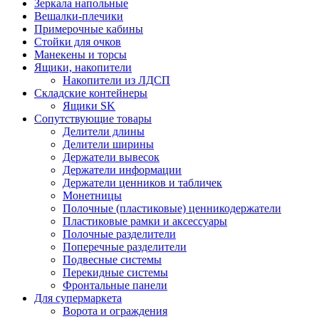
Зеркала напольные
Вешалки-плечики
Примерочные кабины
Стойки для очков
Манекены и торсы
Ящики, накопители
Накопители из ЛДСП
Складские контейнеры
Ящики SK
Сопутствующие товары
Делители длины
Делители ширины
Держатели вывесок
Держатели информации
Держатели ценников и табличек
Монетницы
Полочные (пластиковые) ценникодержатели
Пластиковые рамки и аксессуары
Полочные разделители
Поперечные разделители
Подвесные системы
Перекидные системы
Фронтальные панели
Для супермаркета
Ворота и ограждения