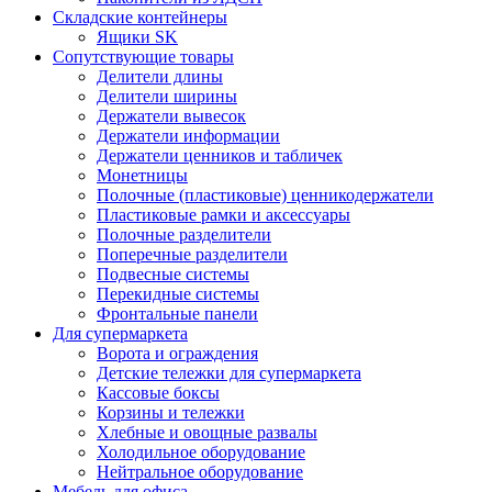
Складские контейнеры
Ящики SK
Сопутствующие товары
Делители длины
Делители ширины
Держатели вывесок
Держатели информации
Держатели ценников и табличек
Монетницы
Полочные (пластиковые) ценникодержатели
Пластиковые рамки и аксессуары
Полочные разделители
Поперечные разделители
Подвесные системы
Перекидные системы
Фронтальные панели
Для супермаркета
Ворота и ограждения
Детские тележки для супермаркета
Кассовые боксы
Корзины и тележки
Хлебные и овощные развалы
Холодильное оборудование
Нейтральное оборудование
Мебель для офиса