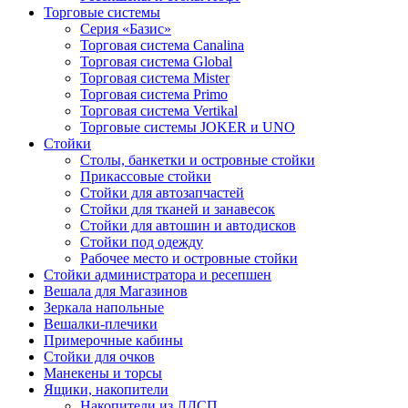
Торговые системы
Серия «Базис»
Торговая система Canalina
Торговая система Global
Торговая система Mister
Торговая система Primo
Торговая система Vertikal
Торговые системы JOKER и UNO
Стойки
Столы, банкетки и островные стойки
Прикассовые стойки
Стойки для автозапчастей
Стойки для тканей и занавесок
Стойки для автошин и автодисков
Стойки под одежду
Рабочее место и островные стойки
Стойки администратора и ресепшен
Вешала для Магазинов
Зеркала напольные
Вешалки-плечики
Примерочные кабины
Стойки для очков
Манекены и торсы
Ящики, накопители
Накопители из ЛДСП