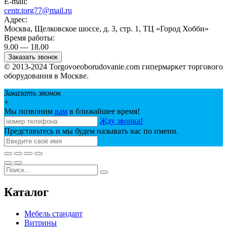
E-mail:
centr.torg77@mail.ru
Адрес:
Москва, Щелковское шоссе, д. 3, стр. 1, ТЦ «Город Хобби»
Время работы:
9.00 — 18.00
Заказать звонок
© 2013-2024 Torgovoeoborudovanie.com гипермаркет торгового
оборудования в Москве.
Заказать звонок
+
Мы позвоним
вам
в ближайшее время!
Жду звонка!
Представьтесь и мы будем называть вас по имени.
Каталог
Мебель стандарт
Витрины