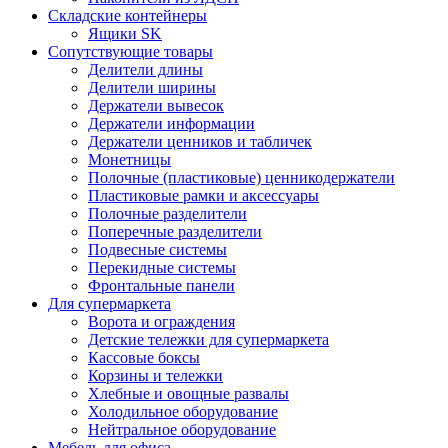
Складские контейнеры
Ящики SK
Сопутствующие товары
Делители длины
Делители ширины
Держатели вывесок
Держатели информации
Держатели ценников и табличек
Монетницы
Полочные (пластиковые) ценникодержатели
Пластиковые рамки и аксессуары
Полочные разделители
Поперечные разделители
Подвесные системы
Перекидные системы
Фронтальные панели
Для супермаркета
Ворота и ограждения
Детские тележки для супермаркета
Кассовые боксы
Корзины и тележки
Хлебные и овощные развалы
Холодильное оборудование
Нейтральное оборудование
Мебель для офиса