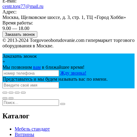
E-mail:
centr.torg77@mail.ru
Адрес:
Москва, Щелковское шоссе, д. 3, стр. 1, ТЦ «Город Хобби»
Время работы:
9.00 — 18.00
Заказать звонок
© 2013-2024 Torgovoeoborudovanie.com гипермаркет торгового
оборудования в Москве.
Заказать звонок
+
Мы позвоним
вам
в ближайшее время!
Жду звонка!
Представьтесь и мы будем называть вас по имени.
Каталог
Мебель стандарт
Витрины