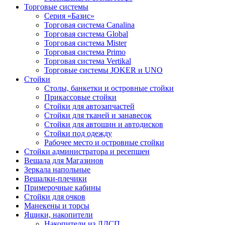
Торговые системы
Серия «Базис»
Торговая система Canalina
Торговая система Global
Торговая система Mister
Торговая система Primo
Торговая система Vertikal
Торговые системы JOKER и UNO
Стойки
Столы, банкетки и островные стойки
Прикассовые стойки
Стойки для автозапчастей
Стойки для тканей и занавесок
Стойки для автошин и автодисков
Стойки под одежду
Рабочее место и островные стойки
Стойки администратора и ресепшен
Вешала для Магазинов
Зеркала напольные
Вешалки-плечики
Примерочные кабины
Стойки для очков
Манекены и торсы
Ящики, накопители
Накопители из ЛДСП