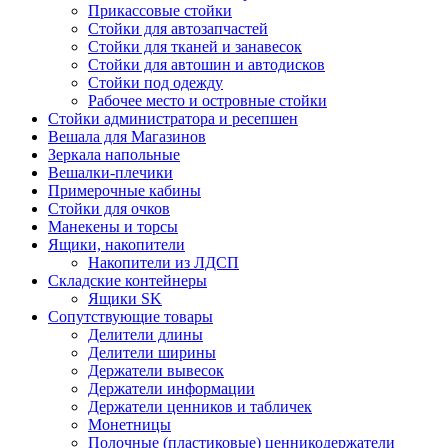
Прикассовые стойки
Стойки для автозапчастей
Стойки для тканей и занавесок
Стойки для автошин и автодисков
Стойки под одежду
Рабочее место и островные стойки
Стойки администратора и ресепшен
Вешала для Магазинов
Зеркала напольные
Вешалки-плечики
Примерочные кабины
Стойки для очков
Манекены и торсы
Ящики, накопители
Накопители из ЛДСП
Складские контейнеры
Ящики SK
Сопутствующие товары
Делители длины
Делители ширины
Держатели вывесок
Держатели информации
Держатели ценников и табличек
Монетницы
Полочные (пластиковые) ценникодержатели