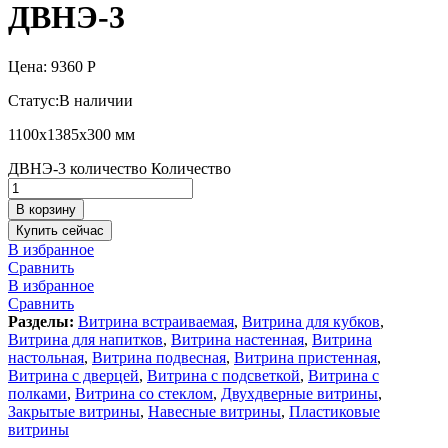
ДВНЭ-3
Цена:
9360
Р
Статус:
В наличии
1100х1385х300 мм
ДВНЭ-3 количество
Количество
В корзину
Купить сейчас
В избранное
Сравнить
В избранное
Сравнить
Разделы:
Витрина встраиваемая
,
Витрина для кубков
,
Витрина для напитков
,
Витрина настенная
,
Витрина
настольная
,
Витрина подвесная
,
Витрина пристенная
,
Витрина с дверцей
,
Витрина с подсветкой
,
Витрина с
полками
,
Витрина со стеклом
,
Двухдверные витрины
,
Закрытые витрины
,
Навесные витрины
,
Пластиковые
витрины