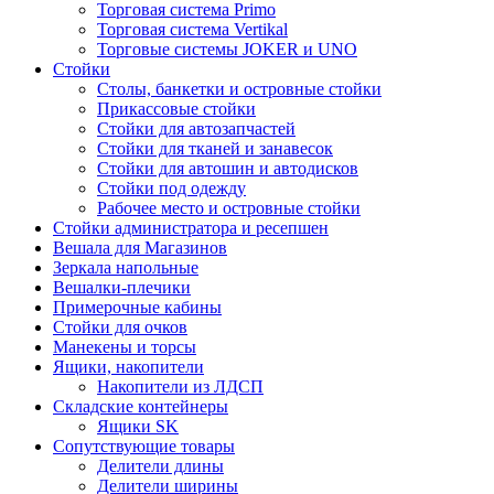
Торговая система Primo
Торговая система Vertikal
Торговые системы JOKER и UNO
Стойки
Столы, банкетки и островные стойки
Прикассовые стойки
Стойки для автозапчастей
Стойки для тканей и занавесок
Стойки для автошин и автодисков
Стойки под одежду
Рабочее место и островные стойки
Стойки администратора и ресепшен
Вешала для Магазинов
Зеркала напольные
Вешалки-плечики
Примерочные кабины
Стойки для очков
Манекены и торсы
Ящики, накопители
Накопители из ЛДСП
Складские контейнеры
Ящики SK
Сопутствующие товары
Делители длины
Делители ширины