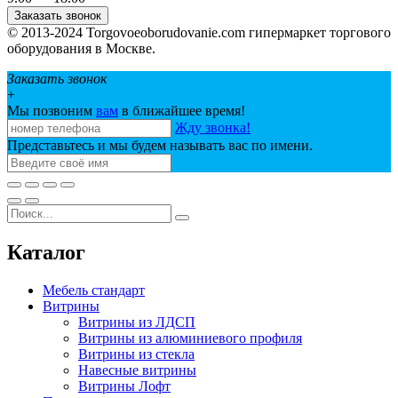
Заказать звонок
© 2013-2024 Torgovoeoborudovanie.com гипермаркет торгового
оборудования в Москве.
Заказать звонок
+
Мы позвоним
вам
в ближайшее время!
Жду звонка!
Представьтесь и мы будем называть вас по имени.
Каталог
Мебель стандарт
Витрины
Витрины из ЛДСП
Витрины из алюминиевого профиля
Витрины из стекла
Навесные витрины
Витрины Лофт