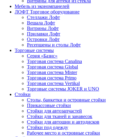
Витрины для аптеки из стекла
Мебель из экономпанелей
ЛОФТ Торговое оборудование
Стеллажи Лофт
Вешала Лофт
Витрины Лофт
Прилавки Лофт
Островки Лофт
Ресепшены и столы Лофт
Торговые системы
Серия «Базис»
Торговая система Canalina
Торговая система Global
Торговая система Mister
Торговая система Primo
Торговая система Vertikal
Торговые системы JOKER и UNO
Стойки
Столы, банкетки и островные стойки
Прикассовые стойки
Стойки для автозапчастей
Стойки для тканей и занавесок
Стойки для автошин и автодисков
Стойки под одежду
Рабочее место и островные стойки