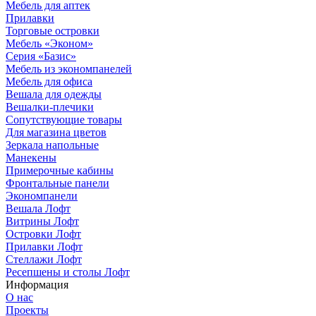
Мебель для аптек
Прилавки
Торговые островки
Мебель «Эконом»
Серия «Базис»
Мебель из экономпанелей
Мебель для офиса
Вешала для одежды
Вешалки-плечики
Сопутствующие товары
Для магазина цветов
Зеркала напольные
Манекены
Примерочные кабины
Фронтальные панели
Экономпанели
Вешала Лофт
Витрины Лофт
Островки Лофт
Прилавки Лофт
Стеллажи Лофт
Ресепшены и столы Лофт
Информация
О нас
Проекты