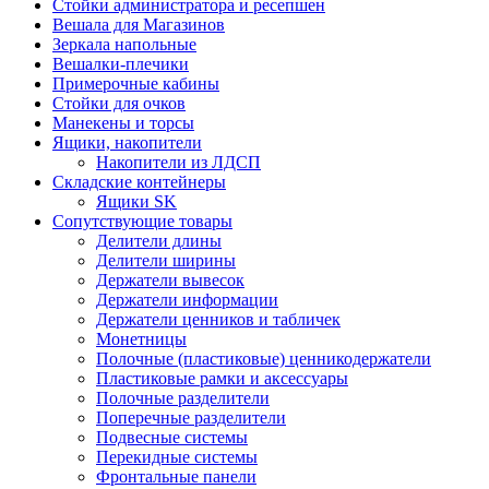
Стойки администратора и ресепшен
Вешала для Магазинов
Зеркала напольные
Вешалки-плечики
Примерочные кабины
Стойки для очков
Манекены и торсы
Ящики, накопители
Накопители из ЛДСП
Складские контейнеры
Ящики SK
Сопутствующие товары
Делители длины
Делители ширины
Держатели вывесок
Держатели информации
Держатели ценников и табличек
Монетницы
Полочные (пластиковые) ценникодержатели
Пластиковые рамки и аксессуары
Полочные разделители
Поперечные разделители
Подвесные системы
Перекидные системы
Фронтальные панели