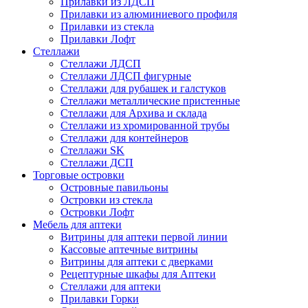
Прилавки из ЛДСП
Прилавки из алюминиевого профиля
Прилавки из стекла
Прилавки Лофт
Стеллажи
Стеллажи ЛДСП
Стеллажи ЛДСП фигурные
Стеллажи для рубашек и галстуков
Стеллажи металлические пристенные
Стеллажи для Архива и склада
Стеллажи из хромированной трубы
Стеллажи для контейнеров
Стеллажи SK
Стеллажи ДСП
Торговые островки
Островные павильоны
Островки из стекла
Островки Лофт
Мебель для аптеки
Витрины для аптеки первой линии
Кассовые аптечные витрины
Витрины для аптеки с дверками
Рецептурные шкафы для Аптеки
Стеллажи для аптеки
Прилавки Горки