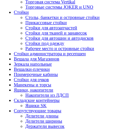
Торговая система Vertikal
Торговые системы JOKER и UNO
Стойки
Столы, банкетки и островные стойки
Прикассовые стойки
Стойки для автозапчастей
Стойки для тканей и занавесок
Стойки для автошин и автодисков
Стойки под одежду
Рабочее место и островные стойки
Стойки администратора и ресепшен
Вешала для Магазинов
Зеркала напольные
Вешалки-плечики
Примерочные кабины
Стойки для очков
Манекены и торсы
Ящики, накопители
Накопители из ЛДСП
Складские контейнеры
Ящики SK
Сопутствующие товары
Делители длины
Делители ширины
Держатели вывесок