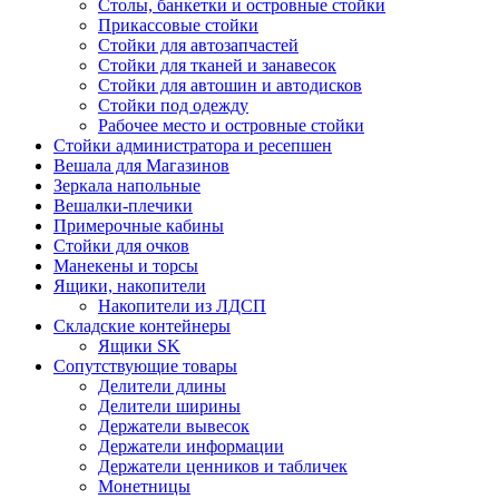
Столы, банкетки и островные стойки
Прикассовые стойки
Стойки для автозапчастей
Стойки для тканей и занавесок
Стойки для автошин и автодисков
Стойки под одежду
Рабочее место и островные стойки
Стойки администратора и ресепшен
Вешала для Магазинов
Зеркала напольные
Вешалки-плечики
Примерочные кабины
Стойки для очков
Манекены и торсы
Ящики, накопители
Накопители из ЛДСП
Складские контейнеры
Ящики SK
Сопутствующие товары
Делители длины
Делители ширины
Держатели вывесок
Держатели информации
Держатели ценников и табличек
Монетницы